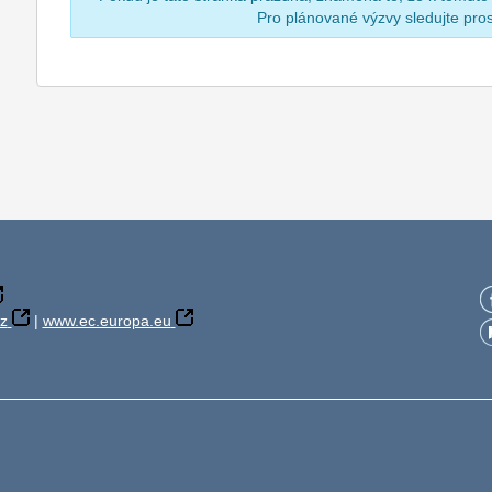
Pro plánované výzvy sledujte pr
z
|
www.ec.europa.eu