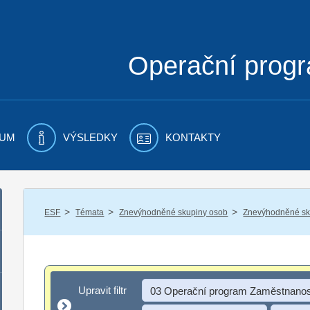
Operační prog
UM
VÝSLEDKY
KONTAKTY
/
/
/
ESF
Témata
Znevýhodněné skupiny osob
Znevýhodněné sku
Upravit filtr
Upravit filtr
03 Operační program Zaměstnanos