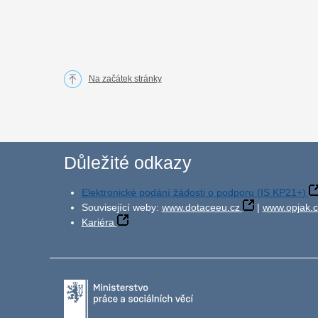
Na začátek stránky
Důležité odkazy
Elektronické podání žádosti o podporu (IS KP21+)
Související weby:
www.dotaceeu.cz
|
www.opjak.c
Kariéra