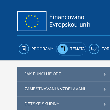
Přejít k obsahu
PROGRAMY
TÉMATA
FÓR
JAK FUNGUJE OPZ+
ZAMĚSTNÁVÁNÍ A VZDĚLÁVÁNÍ
DĚTSKÉ SKUPINY