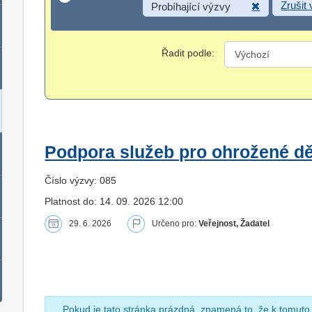
Zrušit
Probíhající výzvy
Řadit podle:
Podpora služeb pro ohrožené dět
Číslo výzvy: 085
Platnost do: 14. 09. 2026 12:00
29. 6. 2026
Určeno pro:
Veřejnost, Žadatel
Pokud je tato stránka prázdná, znamená to, že k tomuto