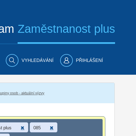
ram
Zaměstnanost plus
VYHLEDÁVÁNÍ
PŘIHLÁŠENÍ
piny osob - aktuální výzvy
t plus
085