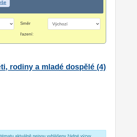
 vše
Směr
řazení:
i, rodiny a mladé dospělé (4)
 tématu aktuálně nejsou vyhlášeny žádné výzvy.