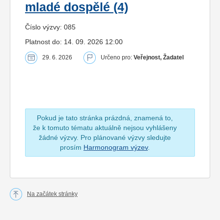
mladé dospělé (4)
Číslo výzvy: 085
Platnost do: 14. 09. 2026 12:00
29. 6. 2026
Určeno pro:
Veřejnost, Žadatel
Pokud je tato stránka prázdná, znamená to,
že k tomuto tématu aktuálně nejsou vyhlášeny
žádné výzvy. Pro plánované výzvy sledujte
prosím
Harmonogram výzev
.
Na začátek stránky