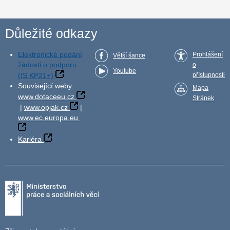
Důležité odkazy
Elektronické podání
Prohlášení
Větší šance
žádosti o podporu
o
Youtube
(IS KP21+)
přístupnosti
Související weby:
Mapa
www.dotaceeu.cz
Stránek
|
www.opjak.cz
|
www.ec.europa.eu
Kariéra