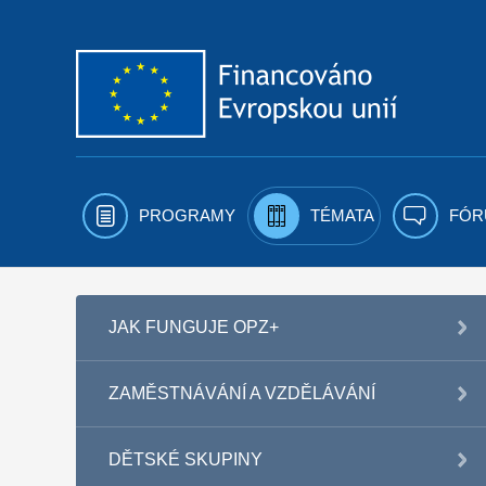
Přejít k obsahu
PROGRAMY
TÉMATA
FÓR
JAK FUNGUJE OPZ+
ZAMĚSTNÁVÁNÍ A VZDĚLÁVÁNÍ
DĚTSKÉ SKUPINY