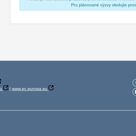
Pro plánované výzvy sledujte pr
z
|
www.ec.europa.eu