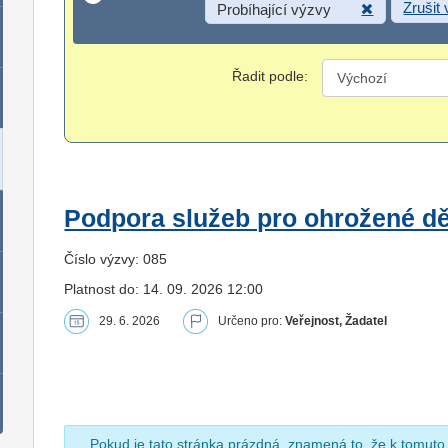
Zrušit
Probíhající výzvy
Řadit podle:
Podpora služeb pro ohrožené dět
Číslo výzvy: 085
Platnost do: 14. 09. 2026 12:00
29. 6. 2026
Určeno pro:
Veřejnost, Žadatel
Pokud je tato stránka prázdná, znamená to, že k tomuto