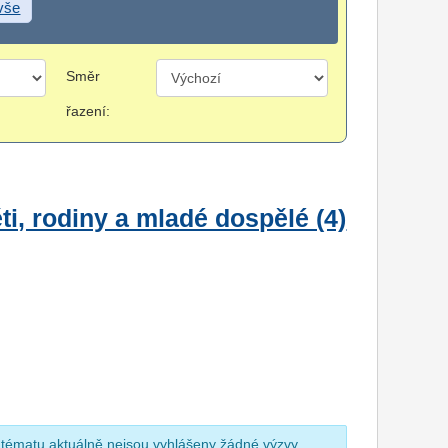
 vše
Směr
řazení:
i, rodiny a mladé dospělé (4)
 tématu aktuálně nejsou vyhlášeny žádné výzvy.