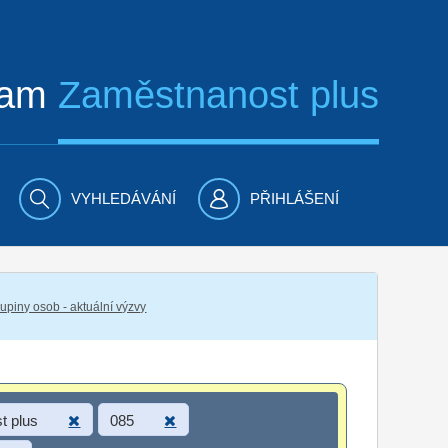
ram
Zaměstnanost plus
VYHLEDÁVÁNÍ
PŘIHLÁŠENÍ
piny osob - aktuální výzvy
t plus
085