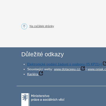
Na začátek stránky
Důležité odkazy
Elektronické podání žádosti o podporu (IS KP21+)
Související weby:
www.dotaceeu.cz
|
www.opjak.c
Kariéra