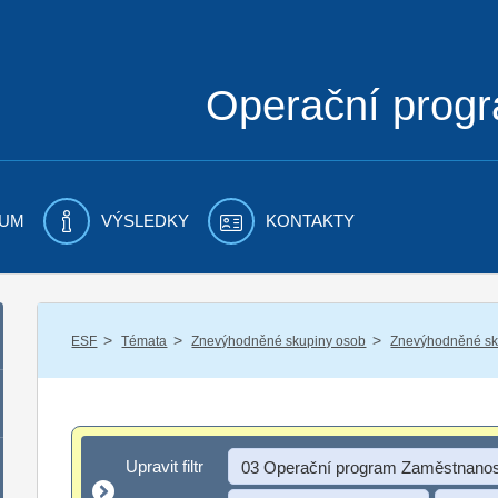
Operační prog
UM
VÝSLEDKY
KONTAKTY
/
/
/
ESF
Témata
Znevýhodněné skupiny osob
Znevýhodněné sku
Upravit filtr
Upravit filtr
03 Operační program Zaměstnanos