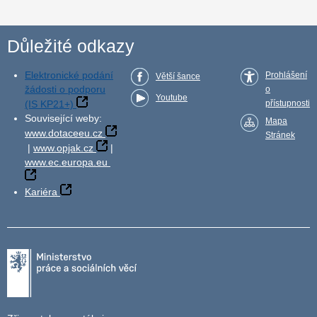
Důležité odkazy
Elektronické podání
Prohlášení
Větší šance
žádosti o podporu
o
Youtube
(IS KP21+)
přístupnosti
Související weby:
Mapa
www.dotaceeu.cz
Stránek
|
www.opjak.cz
|
www.ec.europa.eu
Kariéra