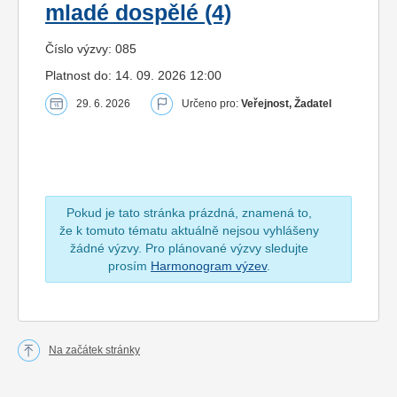
mladé dospělé (4)
Číslo výzvy: 085
Platnost do: 14. 09. 2026 12:00
29. 6. 2026
Určeno pro:
Veřejnost, Žadatel
Pokud je tato stránka prázdná, znamená to,
že k tomuto tématu aktuálně nejsou vyhlášeny
žádné výzvy. Pro plánované výzvy sledujte
prosím
Harmonogram výzev
.
Na začátek stránky