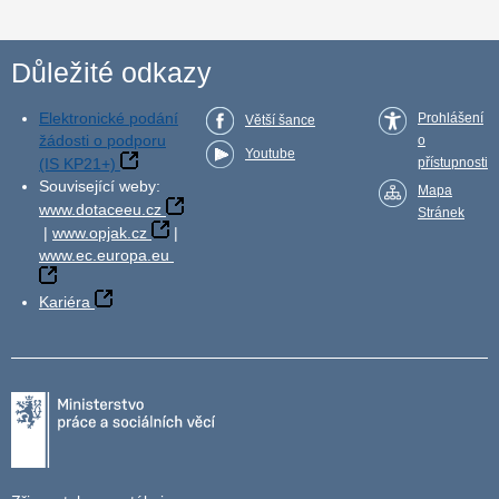
Důležité odkazy
Elektronické podání
Prohlášení
Větší šance
žádosti o podporu
o
Youtube
(IS KP21+)
přístupnosti
Související weby:
Mapa
www.dotaceeu.cz
Stránek
|
www.opjak.cz
|
www.ec.europa.eu
Kariéra