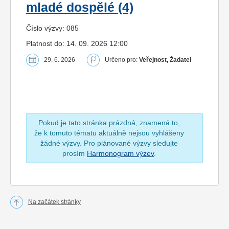
mladé dospělé (4)
Číslo výzvy: 085
Platnost do: 14. 09. 2026 12:00
29. 6. 2026
Určeno pro:
Veřejnost, Žadatel
Pokud je tato stránka prázdná, znamená to,
že k tomuto tématu aktuálně nejsou vyhlášeny
žádné výzvy. Pro plánované výzvy sledujte
prosím
Harmonogram výzev
.
Na začátek stránky