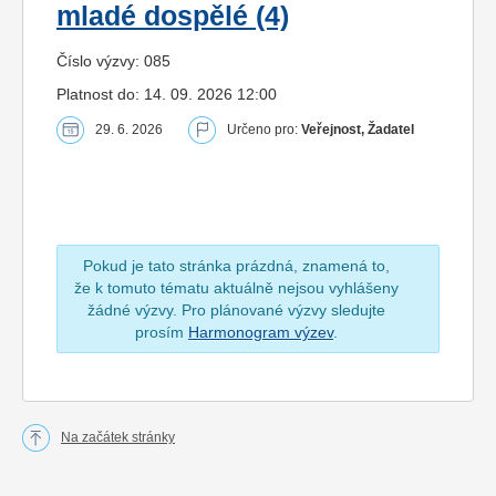
mladé dospělé (4)
Číslo výzvy: 085
Platnost do: 14. 09. 2026 12:00
29. 6. 2026
Určeno pro:
Veřejnost, Žadatel
Pokud je tato stránka prázdná, znamená to,
že k tomuto tématu aktuálně nejsou vyhlášeny
žádné výzvy. Pro plánované výzvy sledujte
prosím
Harmonogram výzev
.
Na začátek stránky