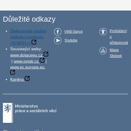
Důležité odkazy
Elektronické podání
Prohlášení
Větší šance
žádosti o podporu
o
Youtube
(IS KP21+)
přístupnosti
Související weby:
Mapa
www.dotaceeu.cz
Stránek
|
www.opjak.cz
|
www.ec.europa.eu
Kariéra