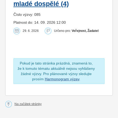
mladé dospělé (4)
Číslo výzvy: 085
Platnost do: 14. 09. 2026 12:00
29. 6. 2026
Určeno pro:
Veřejnost, Žadatel
Pokud je tato stránka prázdná, znamená to,
že k tomuto tématu aktuálně nejsou vyhlášeny
žádné výzvy. Pro plánované výzvy sledujte
prosím
Harmonogram výzev
.
Na začátek stránky