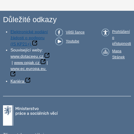
Důležité odkazy
Elektronické podání
Prohlášení
Větší šance
žádosti o podporu
o
Youtube
(IS KP21+)
přístupnosti
Související weby:
Mapa
www.dotaceeu.cz
Stránek
|
www.opjak.cz
|
www.ec.europa.eu
Kariéra