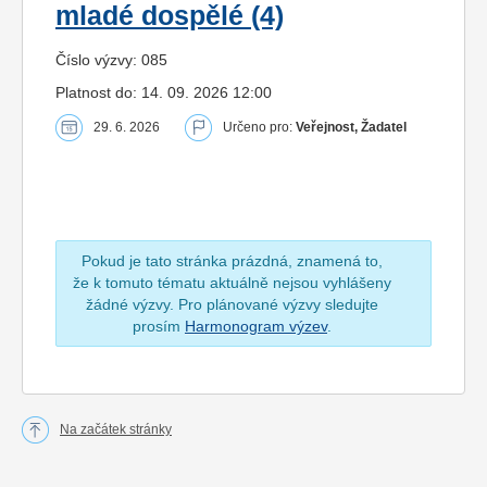
mladé dospělé (4)
Číslo výzvy: 085
Platnost do: 14. 09. 2026 12:00
29. 6. 2026
Určeno pro:
Veřejnost, Žadatel
Pokud je tato stránka prázdná, znamená to,
že k tomuto tématu aktuálně nejsou vyhlášeny
žádné výzvy. Pro plánované výzvy sledujte
prosím
Harmonogram výzev
.
Na začátek stránky