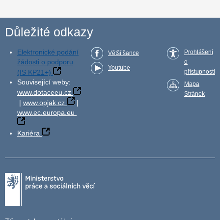
Důležité odkazy
Elektronické podání
Prohlášení
Větší šance
žádosti o podporu
o
Youtube
(IS KP21+)
přístupnosti
Související weby:
Mapa
www.dotaceeu.cz
Stránek
|
www.opjak.cz
|
www.ec.europa.eu
Kariéra