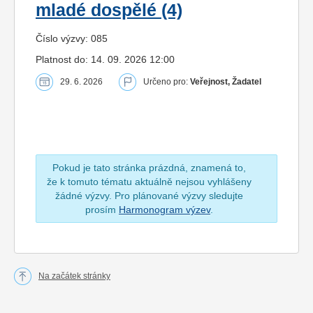
mladé dospělé (4)
Číslo výzvy: 085
Platnost do: 14. 09. 2026 12:00
29. 6. 2026
Určeno pro:
Veřejnost, Žadatel
Pokud je tato stránka prázdná, znamená to,
že k tomuto tématu aktuálně nejsou vyhlášeny
žádné výzvy. Pro plánované výzvy sledujte
prosím
Harmonogram výzev
.
Na začátek stránky