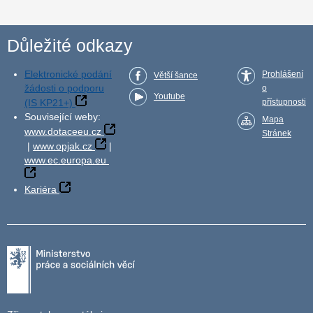
Důležité odkazy
Elektronické podání
Prohlášení
Větší šance
žádosti o podporu
o
Youtube
(IS KP21+)
přístupnosti
Související weby:
Mapa
www.dotaceeu.cz
Stránek
|
www.opjak.cz
|
www.ec.europa.eu
Kariéra