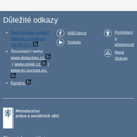
Důležité odkazy
Elektronické podání
Prohlášení
Větší šance
žádosti o podporu
o
Youtube
(IS KP21+)
přístupnosti
Související weby:
Mapa
www.dotaceeu.cz
Stránek
|
www.opjak.cz
|
www.ec.europa.eu
Kariéra