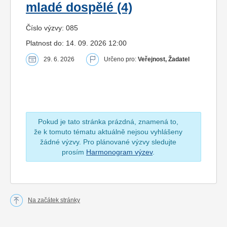
mladé dospělé (4)
Číslo výzvy: 085
Platnost do: 14. 09. 2026 12:00
29. 6. 2026
Určeno pro:
Veřejnost, Žadatel
Pokud je tato stránka prázdná, znamená to,
že k tomuto tématu aktuálně nejsou vyhlášeny
žádné výzvy. Pro plánované výzvy sledujte
prosím
Harmonogram výzev
.
Na začátek stránky