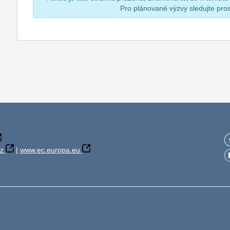
Pro plánované výzvy sledujte pr
z
|
www.ec.europa.eu