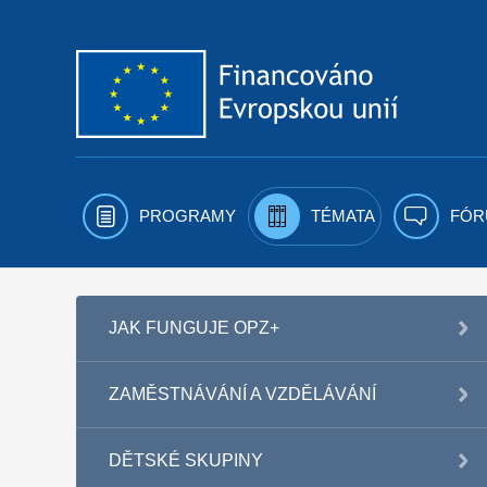
Přejít k obsahu
PROGRAMY
TÉMATA
FÓR
JAK FUNGUJE OPZ+
ZAMĚSTNÁVÁNÍ A VZDĚLÁVÁNÍ
DĚTSKÉ SKUPINY