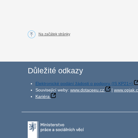
Na začátek stránky
Důležité odkazy
Elektronické podání žádosti o podporu (IS KP21+)
Související weby:
www.dotaceeu.cz
|
www.opjak.c
Kariéra