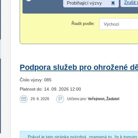
Zrušit
Probíhající výzvy
Řadit podle:
Podpora služeb pro ohrožené dět
Číslo výzvy: 085
Platnost do: 14. 09. 2026 12:00
29. 6. 2026
Určeno pro:
Veřejnost, Žadatel
Pokud je tato stránka prázdná, znamená to, že k tomuto