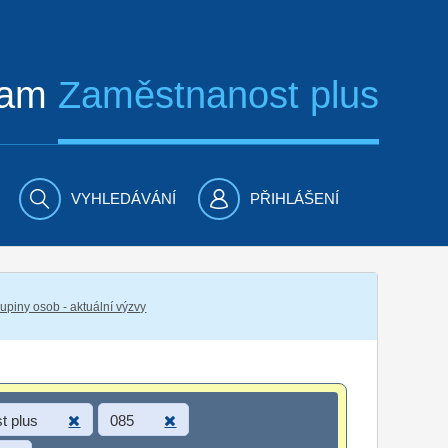
ram
Zaměstnanost plus
VYHLEDÁVÁNÍ
PŘIHLÁŠENÍ
piny osob - aktuální výzvy
t plus
085