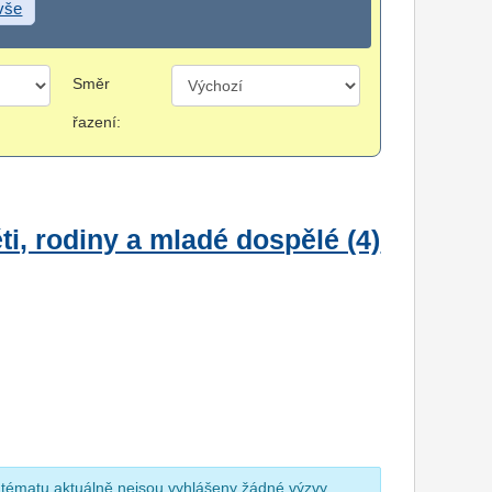
 vše
Směr
řazení:
i, rodiny a mladé dospělé (4)
 tématu aktuálně nejsou vyhlášeny žádné výzvy.