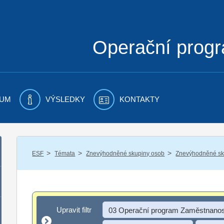
Operační prog
UM
VÝSLEDKY
KONTAKTY
/
/
/
ESF
Témata
Znevýhodněné skupiny osob
Znevýhodněné sku
Upravit filtr
Upravit filtr
03 Operační program Zaměstnanos