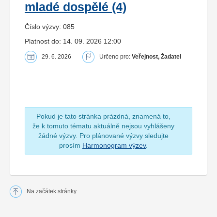
mladé dospělé (4)
Číslo výzvy: 085
Platnost do: 14. 09. 2026 12:00
29. 6. 2026
Určeno pro:
Veřejnost, Žadatel
Pokud je tato stránka prázdná, znamená to,
že k tomuto tématu aktuálně nejsou vyhlášeny
žádné výzvy. Pro plánované výzvy sledujte
prosím
Harmonogram výzev
.
Na začátek stránky