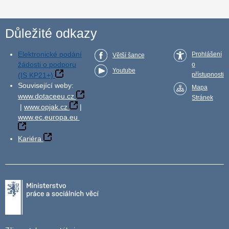
Důležité odkazy
Elektronické podání
Prohlášení
Větší šance
žádosti o podporu
o
Youtube
(IS KP21+)
přístupnosti
Související weby:
Mapa
www.dotaceeu.cz
Stránek
|
www.opjak.cz
|
www.ec.europa.eu
Kariéra