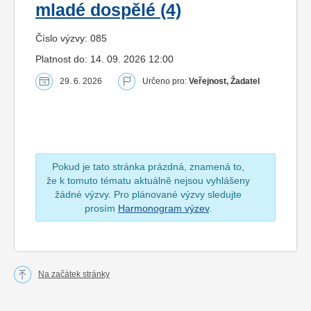
mladé dospělé (4)
Číslo výzvy: 085
Platnost do: 14. 09. 2026 12:00
29. 6. 2026
Určeno pro:
Veřejnost, Žadatel
Pokud je tato stránka prázdná, znamená to,
že k tomuto tématu aktuálně nejsou vyhlášeny
žádné výzvy. Pro plánované výzvy sledujte
prosím
Harmonogram výzev
.
Na začátek stránky