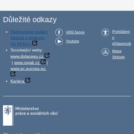
Důležité odkazy
Elektronické podání
Prohlášení
Větší šance
žádosti o podporu
o
Youtube
(IS KP21+)
přístupnosti
Související weby:
Mapa
www.dotaceeu.cz
Stránek
|
www.opjak.cz
|
www.ec.europa.eu
Kariéra