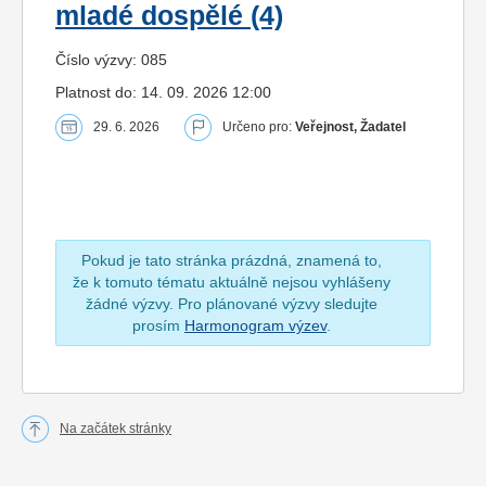
mladé dospělé (4)
Číslo výzvy: 085
Platnost do: 14. 09. 2026 12:00
29. 6. 2026
Určeno pro:
Veřejnost, Žadatel
Pokud je tato stránka prázdná, znamená to,
že k tomuto tématu aktuálně nejsou vyhlášeny
žádné výzvy. Pro plánované výzvy sledujte
prosím
Harmonogram výzev
.
Na začátek stránky