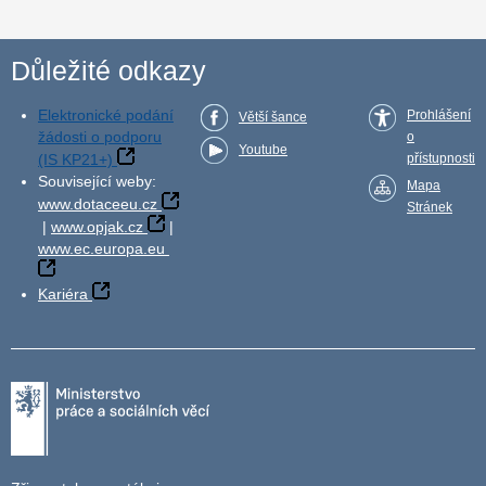
Důležité odkazy
Elektronické podání
Prohlášení
Větší šance
žádosti o podporu
o
Youtube
(IS KP21+)
přístupnosti
Související weby:
Mapa
www.dotaceeu.cz
Stránek
|
www.opjak.cz
|
www.ec.europa.eu
Kariéra