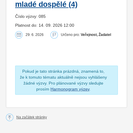
mladé dospělé (4)
Číslo výzvy: 085
Platnost do: 14. 09. 2026 12:00
29. 6. 2026
Určeno pro:
Veřejnost, Žadatel
Pokud je tato stránka prázdná, znamená to,
že k tomuto tématu aktuálně nejsou vyhlášeny
žádné výzvy. Pro plánované výzvy sledujte
prosím
Harmonogram výzev
.
Na začátek stránky