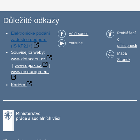
Důležité odkazy
Elektronické podání
Prohlášení
Větší šance
žádosti o podporu
o
Youtube
(IS KP21+)
přístupnosti
Související weby:
Mapa
www.dotaceeu.cz
Stránek
|
www.opjak.cz
|
www.ec.europa.eu
Kariéra