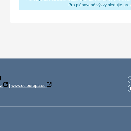
Pro plánované výzvy sledujte pr
z
|
www.ec.europa.eu