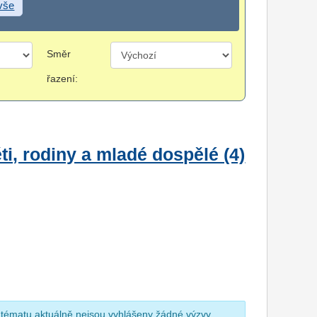
 vše
Směr
řazení:
i, rodiny a mladé dospělé (4)
 tématu aktuálně nejsou vyhlášeny žádné výzvy.