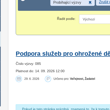
Zrušit
Probíhající výzvy
Řadit podle:
Podpora služeb pro ohrožené dět
Číslo výzvy: 085
Platnost do: 14. 09. 2026 12:00
29. 6. 2026
Určeno pro:
Veřejnost, Žadatel
Pokud je tato stránka prázdná, znamená to, že k tomuto