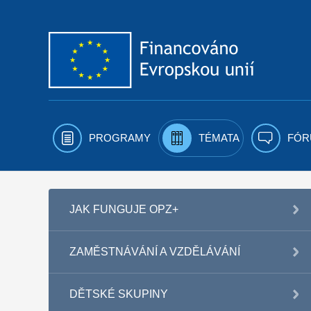
Přejít k obsahu
PROGRAMY
TÉMATA
FÓR
JAK FUNGUJE OPZ+
ZAMĚSTNÁVÁNÍ A VZDĚLÁVÁNÍ
DĚTSKÉ SKUPINY