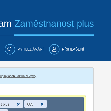
ram
Zaměstnanost plus
VYHLEDÁVÁNÍ
PŘIHLÁŠENÍ
piny osob - aktuální výzvy
t plus
085