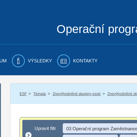
Operační prog
UM
VÝSLEDKY
KONTAKTY
/
/
/
ESF
Témata
Znevýhodněné skupiny osob
Znevýhodněné sku
Upravit filtr
Upravit filtr
03 Operační program Zaměstnanos