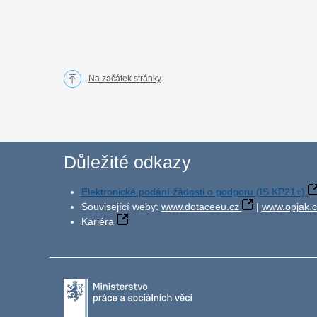
Na začátek stránky
Důležité odkazy
Elektronické podání žádosti o podporu (IS KP21+)
Související weby:
www.dotaceeu.cz
|
www.opjak.c
Kariéra