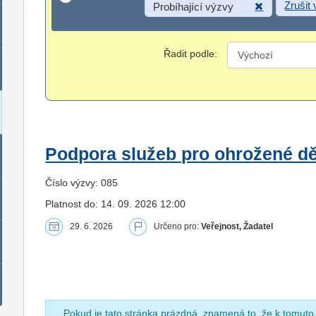
Zrušit
Probíhající výzvy
Řadit podle:
Podpora služeb pro ohrožené dět
Číslo výzvy: 085
Platnost do: 14. 09. 2026 12:00
29. 6. 2026
Určeno pro:
Veřejnost, Žadatel
Pokud je tato stránka prázdná, znamená to, že k tomuto