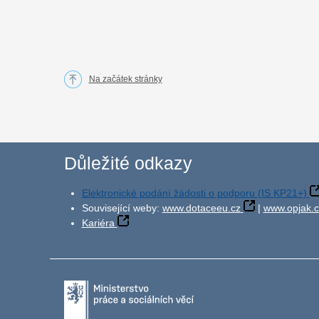
Na začátek stránky
Důležité odkazy
Elektronické podání žádosti o podporu (IS KP21+)
Související weby:
www.dotaceeu.cz
|
www.opjak.c
Kariéra