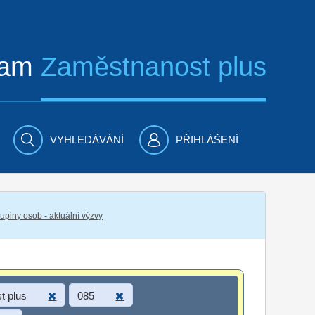
ram
Zaměstnanost plus
VYHLEDÁVÁNÍ
PŘIHLÁŠENÍ
piny osob - aktuální výzvy
t plus
085