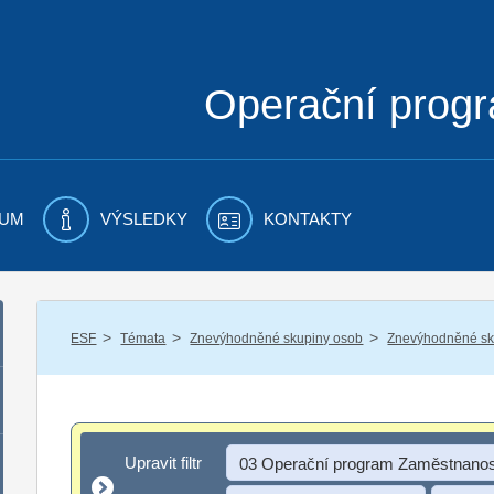
Operační prog
UM
VÝSLEDKY
KONTAKTY
/
/
/
ESF
Témata
Znevýhodněné skupiny osob
Znevýhodněné sku
Upravit filtr
Upravit filtr
03 Operační program Zaměstnanos