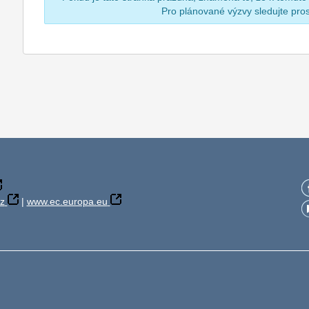
Pro plánované výzvy sledujte pr
z
|
www.ec.europa.eu