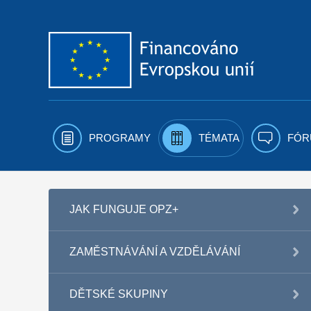
Přejít k obsahu
PROGRAMY
TÉMATA
FÓR
JAK FUNGUJE OPZ+
ZAMĚSTNÁVÁNÍ A VZDĚLÁVÁNÍ
DĚTSKÉ SKUPINY