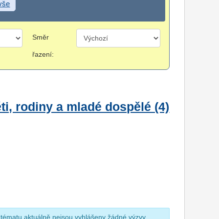
 vše
Směr
řazení:
i, rodiny a mladé dospělé (4)
 tématu aktuálně nejsou vyhlášeny žádné výzvy.