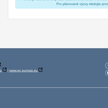
Pro plánované výzvy sledujte pr
z
|
www.ec.europa.eu