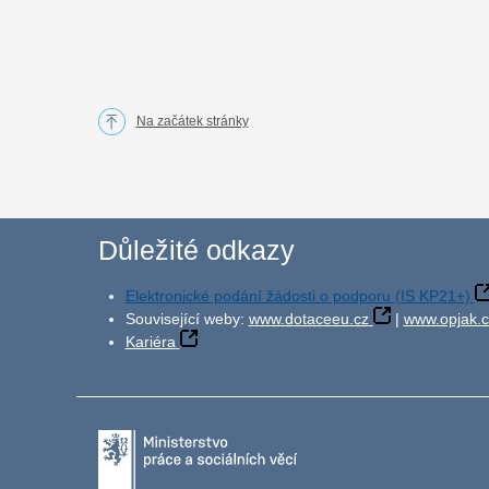
Na začátek stránky
Důležité odkazy
Elektronické podání žádosti o podporu (IS KP21+)
Související weby:
www.dotaceeu.cz
|
www.opjak.c
Kariéra