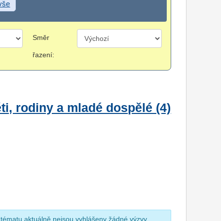
 vše
Směr
řazení:
i, rodiny a mladé dospělé (4)
 tématu aktuálně nejsou vyhlášeny žádné výzvy.