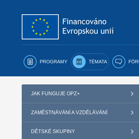
Přejít k obsahu
PROGRAMY
TÉMATA
FÓR
JAK FUNGUJE OPZ+
ZAMĚSTNÁVÁNÍ A VZDĚLÁVÁNÍ
DĚTSKÉ SKUPINY