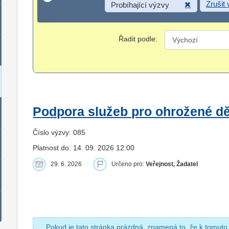
Zrušit
Probíhající výzvy
Řadit podle:
Podpora služeb pro ohrožené dět
Číslo výzvy: 085
Platnost do: 14. 09. 2026 12:00
29. 6. 2026
Určeno pro:
Veřejnost, Žadatel
Pokud je tato stránka prázdná, znamená to, že k tomuto