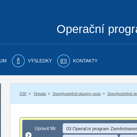
Operační prog
UM
VÝSLEDKY
KONTAKTY
/
/
/
ESF
Témata
Znevýhodněné skupiny osob
Znevýhodněné sku
Upravit filtr
Upravit filtr
03 Operační program Zaměstnanos