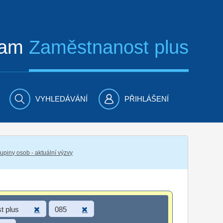
ram
Zaměstnanost plus
VYHLEDÁVÁNÍ
PŘIHLÁŠENÍ
piny osob - aktuální výzvy
t plus
085