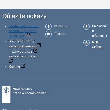
Důležité odkazy
Elektronické podání
Prohlášení
Větší šance
žádosti o podporu
o
Youtube
(IS KP21+)
přístupnosti
Související weby:
Mapa
www.dotaceeu.cz
Stránek
|
www.opjak.cz
|
www.ec.europa.eu
Kariéra