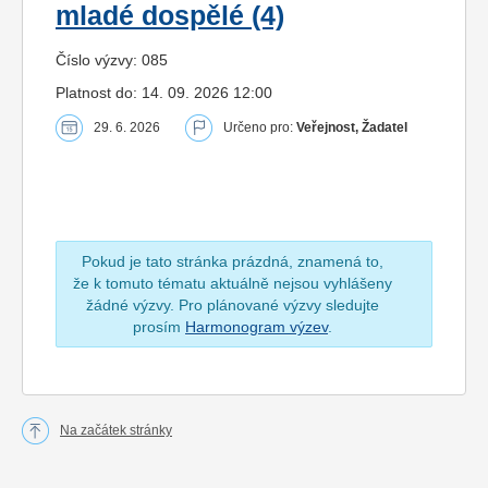
mladé dospělé (4)
Číslo výzvy: 085
Platnost do: 14. 09. 2026 12:00
29. 6. 2026
Určeno pro:
Veřejnost, Žadatel
Pokud je tato stránka prázdná, znamená to,
že k tomuto tématu aktuálně nejsou vyhlášeny
žádné výzvy. Pro plánované výzvy sledujte
prosím
Harmonogram výzev
.
Na začátek stránky