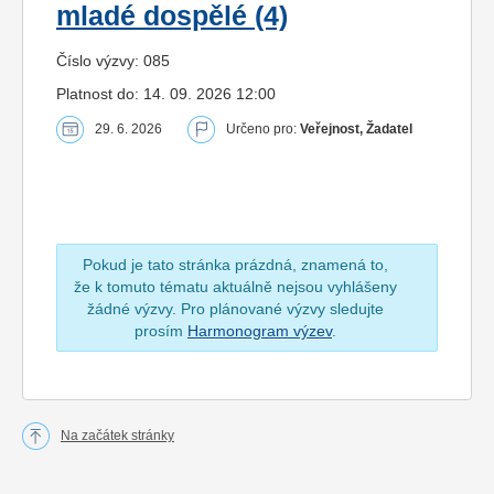
mladé dospělé (4)
Číslo výzvy: 085
Platnost do: 14. 09. 2026 12:00
29. 6. 2026
Určeno pro:
Veřejnost, Žadatel
Pokud je tato stránka prázdná, znamená to,
že k tomuto tématu aktuálně nejsou vyhlášeny
žádné výzvy. Pro plánované výzvy sledujte
prosím
Harmonogram výzev
.
Na začátek stránky