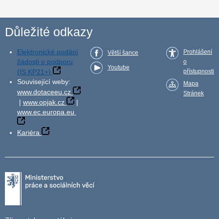
Důležité odkazy
Elektronické podání
Prohlášení
Větší šance
žádosti o podporu
o
Youtube
(IS KP21+)
přístupnosti
Související weby:
Mapa
www.dotaceeu.cz
Stránek
|
www.opjak.cz
|
www.ec.europa.eu
Kariéra