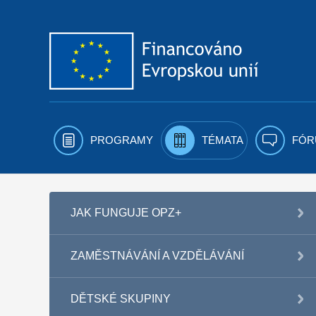
Přejít k obsahu
PROGRAMY
TÉMATA
FÓR
JAK FUNGUJE OPZ+
ZAMĚSTNÁVÁNÍ A VZDĚLÁVÁNÍ
DĚTSKÉ SKUPINY