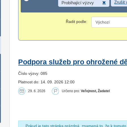
Zrušit
Probíhající výzvy
Řadit podle:
Podpora služeb pro ohrožené dět
Číslo výzvy: 085
Platnost do: 14. 09. 2026 12:00
29. 6. 2026
Určeno pro:
Veřejnost, Žadatel
Pokud je tato stránka prázdná, znamená to, že k tomuto