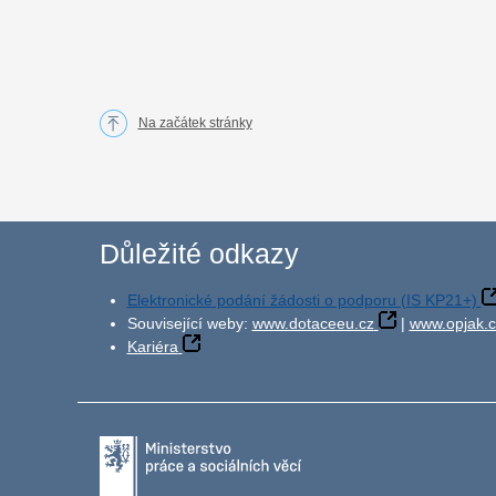
Na začátek stránky
Důležité odkazy
Elektronické podání žádosti o podporu (IS KP21+)
Související weby:
www.dotaceeu.cz
|
www.opjak.c
Kariéra