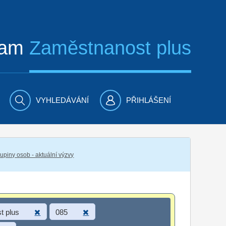
ram
Zaměstnanost plus
VYHLEDÁVÁNÍ
PŘIHLÁŠENÍ
piny osob - aktuální výzvy
t plus
085