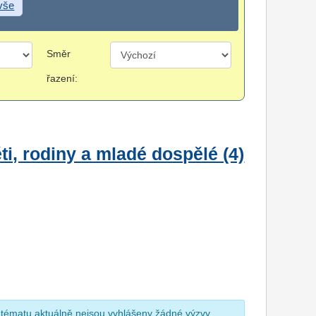
 vše
Směr
řazení:
i, rodiny a mladé dospělé (4)
 tématu aktuálně nejsou vyhlášeny žádné výzvy.