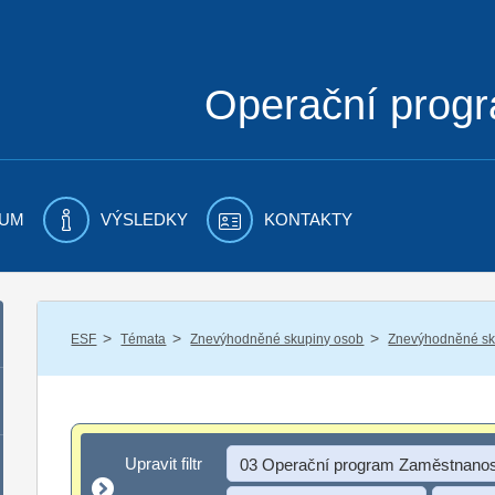
Operační prog
UM
VÝSLEDKY
KONTAKTY
/
/
/
ESF
Témata
Znevýhodněné skupiny osob
Znevýhodněné sku
Upravit filtr
Upravit filtr
03 Operační program Zaměstnanos