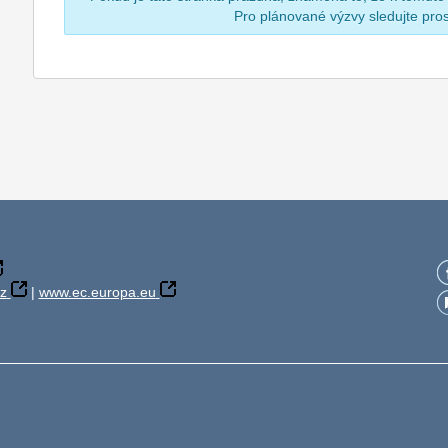
Pro plánované výzvy sledujte pr
z
|
www.ec.europa.eu