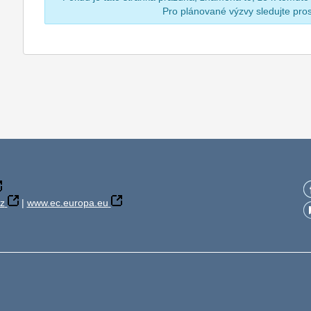
Pro plánované výzvy sledujte pr
z
|
www.ec.europa.eu