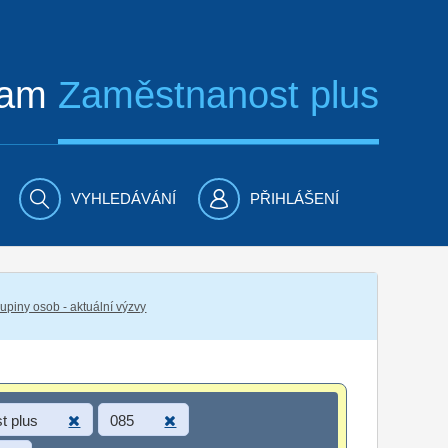
ram
Zaměstnanost plus
VYHLEDÁVÁNÍ
PŘIHLÁŠENÍ
piny osob - aktuální výzvy
t plus
085