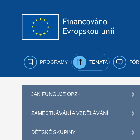
Přejít k obsahu
PROGRAMY
TÉMATA
FÓR
JAK FUNGUJE OPZ+
ZAMĚSTNÁVÁNÍ A VZDĚLÁVÁNÍ
DĚTSKÉ SKUPINY