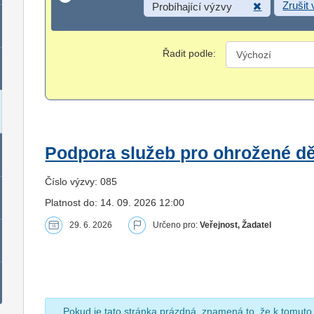
Zrušit
Probíhající výzvy
Řadit podle:
Podpora služeb pro ohrožené dět
Číslo výzvy: 085
Platnost do: 14. 09. 2026 12:00
29. 6. 2026
Určeno pro:
Veřejnost, Žadatel
Pokud je tato stránka prázdná, znamená to, že k tomuto