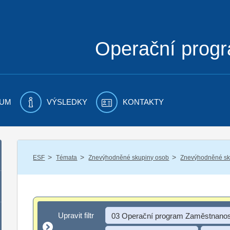
Operační prog
UM
VÝSLEDKY
KONTAKTY
/
/
/
ESF
Témata
Znevýhodněné skupiny osob
Znevýhodněné sku
Upravit filtr
Upravit filtr
03 Operační program Zaměstnanos