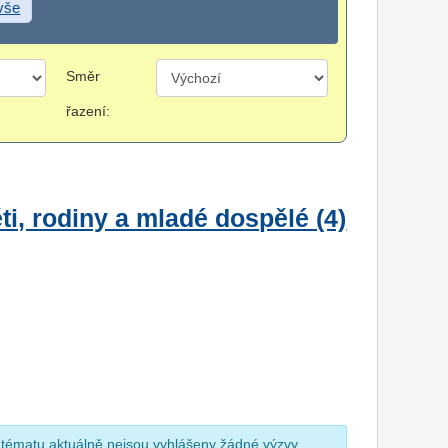
 vše
Směr
řazení:
i, rodiny a mladé dospělé (4)
 tématu aktuálně nejsou vyhlášeny žádné výzvy.