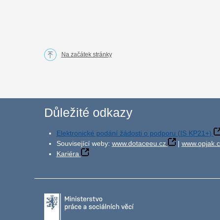
Na začátek stránky
Důležité odkazy
Elektronické podání žádosti o podporu (IS KP21+)
Související weby:
www.dotaceeu.cz
|
www.opjak.c
Kariéra