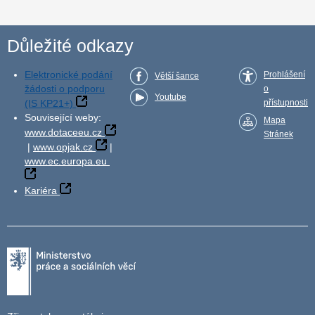
Důležité odkazy
Elektronické podání
Prohlášení
Větší šance
žádosti o podporu
o
Youtube
(IS KP21+)
přístupnosti
Související weby:
Mapa
www.dotaceeu.cz
Stránek
|
www.opjak.cz
|
www.ec.europa.eu
Kariéra