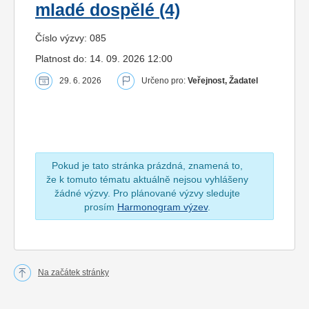
mladé dospělé (4)
Číslo výzvy: 085
Platnost do: 14. 09. 2026 12:00
29. 6. 2026
Určeno pro:
Veřejnost, Žadatel
Pokud je tato stránka prázdná, znamená to,
že k tomuto tématu aktuálně nejsou vyhlášeny
žádné výzvy. Pro plánované výzvy sledujte
prosím
Harmonogram výzev
.
Na začátek stránky