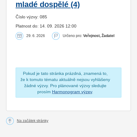
mladé dospělé (4)
Číslo výzvy: 085
Platnost do: 14. 09. 2026 12:00
29. 6. 2026
Určeno pro:
Veřejnost, Žadatel
Pokud je tato stránka prázdná, znamená to,
že k tomuto tématu aktuálně nejsou vyhlášeny
žádné výzvy. Pro plánované výzvy sledujte
prosím
Harmonogram výzev
.
Na začátek stránky