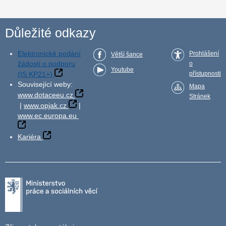
Důležité odkazy
Elektronické podání
Prohlášení
Větší šance
žádosti o podporu
o
Youtube
(IS KP21+)
přístupnosti
Související weby:
Mapa
www.dotaceeu.cz
Stránek
|
www.opjak.cz
|
www.ec.europa.eu
Kariéra