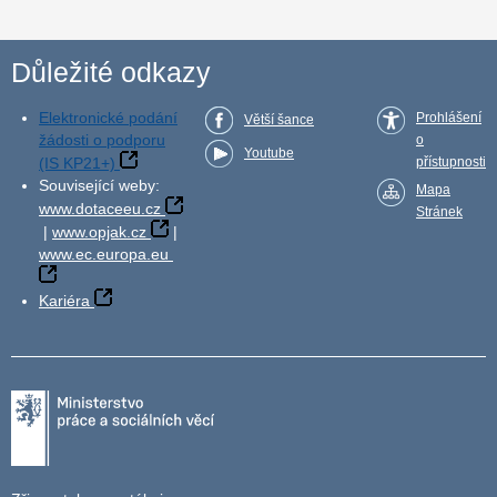
Důležité odkazy
Elektronické podání
Prohlášení
Větší šance
žádosti o podporu
o
Youtube
(IS KP21+)
přístupnosti
Související weby:
Mapa
www.dotaceeu.cz
Stránek
|
www.opjak.cz
|
www.ec.europa.eu
Kariéra