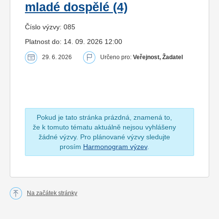
mladé dospělé (4)
Číslo výzvy: 085
Platnost do: 14. 09. 2026 12:00
29. 6. 2026
Určeno pro:
Veřejnost, Žadatel
Pokud je tato stránka prázdná, znamená to,
že k tomuto tématu aktuálně nejsou vyhlášeny
žádné výzvy. Pro plánované výzvy sledujte
prosím
Harmonogram výzev
.
Na začátek stránky