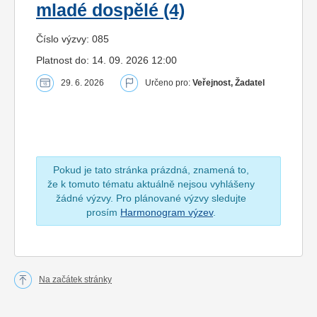
mladé dospělé (4)
Číslo výzvy: 085
Platnost do: 14. 09. 2026 12:00
29. 6. 2026
Určeno pro:
Veřejnost, Žadatel
Pokud je tato stránka prázdná, znamená to,
že k tomuto tématu aktuálně nejsou vyhlášeny
žádné výzvy. Pro plánované výzvy sledujte
prosím
Harmonogram výzev
.
Na začátek stránky