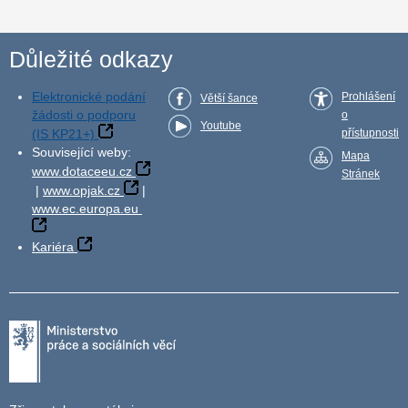
Důležité odkazy
Elektronické podání
Prohlášení
Větší šance
žádosti o podporu
o
Youtube
(IS KP21+)
přístupnosti
Související weby:
Mapa
www.dotaceeu.cz
Stránek
|
www.opjak.cz
|
www.ec.europa.eu
Kariéra