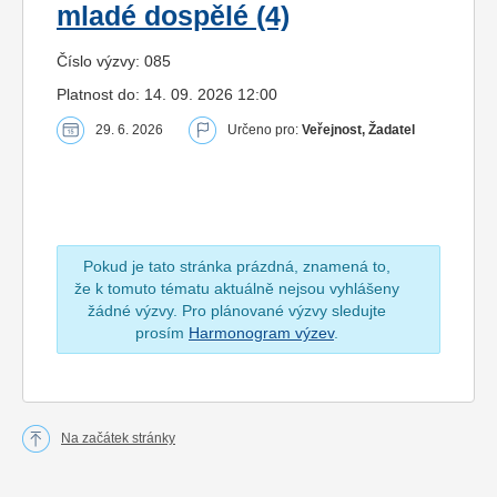
mladé dospělé (4)
Číslo výzvy: 085
Platnost do: 14. 09. 2026 12:00
29. 6. 2026
Určeno pro:
Veřejnost, Žadatel
Pokud je tato stránka prázdná, znamená to,
že k tomuto tématu aktuálně nejsou vyhlášeny
žádné výzvy. Pro plánované výzvy sledujte
prosím
Harmonogram výzev
.
Na začátek stránky