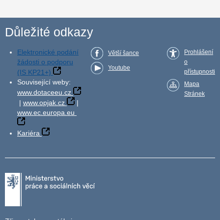
Důležité odkazy
Elektronické podání
Prohlášení
Větší šance
žádosti o podporu
o
Youtube
(IS KP21+)
přístupnosti
Související weby:
Mapa
www.dotaceeu.cz
Stránek
|
www.opjak.cz
|
www.ec.europa.eu
Kariéra