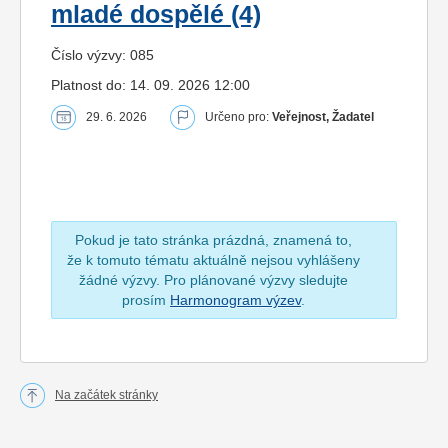
mladé dospělé (4)
Číslo výzvy: 085
Platnost do: 14. 09. 2026 12:00
29. 6. 2026
Určeno pro:
Veřejnost, Žadatel
Pokud je tato stránka prázdná, znamená to,
že k tomuto tématu aktuálně nejsou vyhlášeny
žádné výzvy. Pro plánované výzvy sledujte
prosím
Harmonogram výzev
.
Na začátek stránky