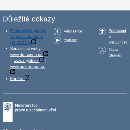
Důležité odkazy
Elektronické podání
Prohlášení
Větší šance
žádosti o podporu
o
Youtube
(IS KP21+)
přístupnosti
Související weby:
Mapa
www.dotaceeu.cz
Stránek
|
www.opjak.cz
|
www.ec.europa.eu
Kariéra