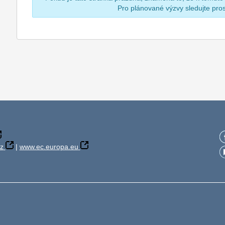
Pro plánované výzvy sledujte pr
z
|
www.ec.europa.eu