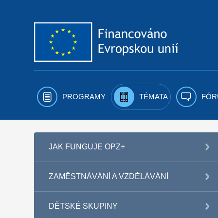
Přejít k obsahu
PROGRAMY
TÉMATA
FÓR
JAK FUNGUJE OPZ+
ZAMĚSTNÁVÁNÍ A VZDĚLÁVÁNÍ
DĚTSKÉ SKUPINY