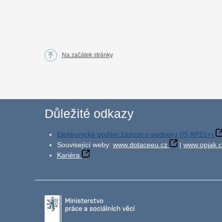
Na začátek stránky
Důležité odkazy
Elektronické podání žádosti o podporu (IS KP21+)
Související weby:
www.dotaceeu.cz
|
www.opjak.c
Kariéra