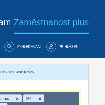
ram
Zaměstnanost plus
VYHLEDÁVÁNÍ
PŘIHLÁŠENÍ
piny osob - aktuální výzvy
t plus
085