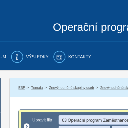
Operační prog
UM
VÝSLEDKY
KONTAKTY
/
/
/
ESF
Témata
Znevýhodněné skupiny osob
Znevýhodněné sku
Upravit filtr
Upravit filtr
03 Operační program Zaměstnanos