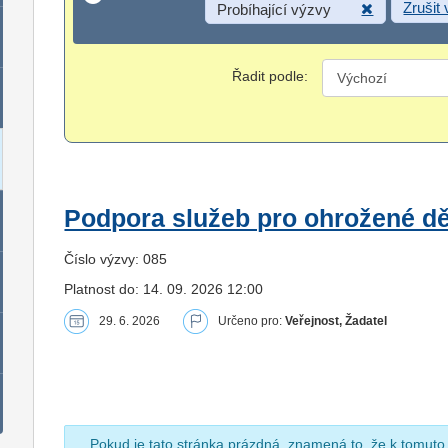
Zrušit
Probíhající výzvy
Řadit podle:
Podpora služeb pro ohrožené dět
Číslo výzvy: 085
Platnost do: 14. 09. 2026 12:00
29. 6. 2026
Určeno pro:
Veřejnost, Žadatel
Pokud je tato stránka prázdná, znamená to, že k tomuto