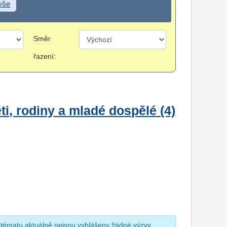
 vše
Směr
řazení:
i, rodiny a mladé dospělé (4)
 tématu aktuálně nejsou vyhlášeny žádné výzvy.