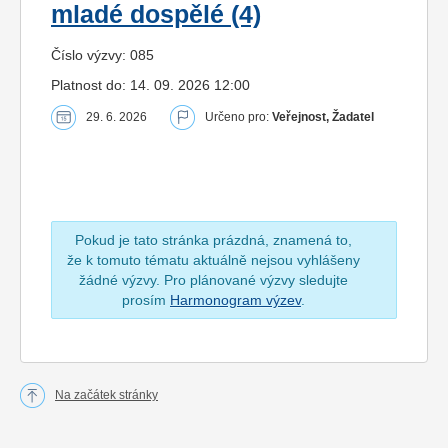
mladé dospělé (4)
Číslo výzvy: 085
Platnost do: 14. 09. 2026 12:00
29. 6. 2026
Určeno pro:
Veřejnost, Žadatel
Pokud je tato stránka prázdná, znamená to,
že k tomuto tématu aktuálně nejsou vyhlášeny
žádné výzvy. Pro plánované výzvy sledujte
prosím
Harmonogram výzev
.
Na začátek stránky