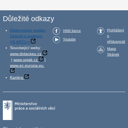
Důležité odkazy
Elektronické podání
Prohlášení
Větší šance
žádosti o podporu
o
Youtube
(IS KP21+)
přístupnosti
Související weby:
Mapa
www.dotaceeu.cz
Stránek
|
www.opjak.cz
|
www.ec.europa.eu
Kariéra