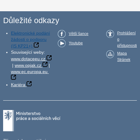
Důležité odkazy
Elektronické podání
Prohlášení
Větší šance
žádosti o podporu
o
Youtube
(IS KP21+)
přístupnosti
Související weby:
Mapa
www.dotaceeu.cz
Stránek
|
www.opjak.cz
|
www.ec.europa.eu
Kariéra