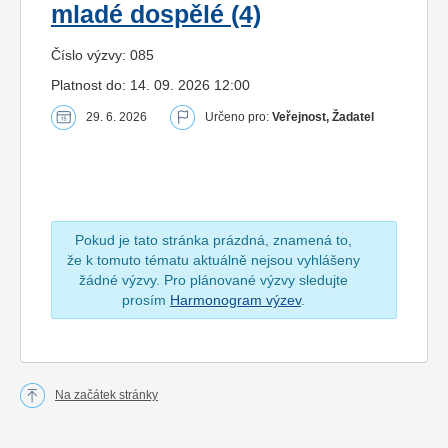
mladé dospělé (4)
Číslo výzvy: 085
Platnost do: 14. 09. 2026 12:00
29. 6. 2026
Určeno pro:
Veřejnost, Žadatel
Pokud je tato stránka prázdná, znamená to,
že k tomuto tématu aktuálně nejsou vyhlášeny
žádné výzvy. Pro plánované výzvy sledujte
prosím
Harmonogram výzev
.
Na začátek stránky