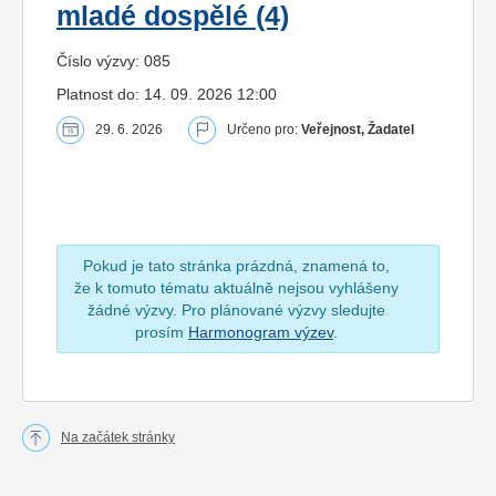
mladé dospělé (4)
Číslo výzvy: 085
Platnost do: 14. 09. 2026 12:00
29. 6. 2026
Určeno pro:
Veřejnost, Žadatel
Pokud je tato stránka prázdná, znamená to,
že k tomuto tématu aktuálně nejsou vyhlášeny
žádné výzvy. Pro plánované výzvy sledujte
prosím
Harmonogram výzev
.
Na začátek stránky