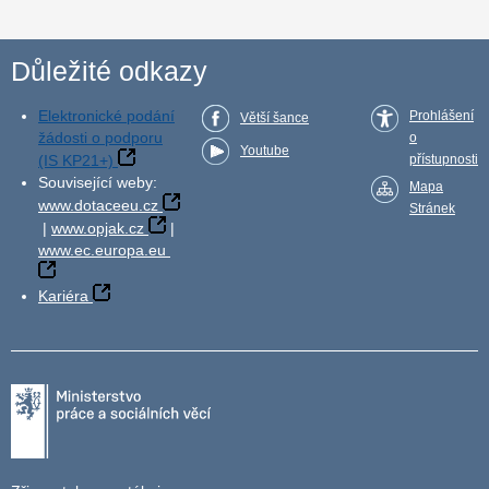
Důležité odkazy
Elektronické podání
Prohlášení
Větší šance
žádosti o podporu
o
Youtube
(IS KP21+)
přístupnosti
Související weby:
Mapa
www.dotaceeu.cz
Stránek
|
www.opjak.cz
|
www.ec.europa.eu
Kariéra