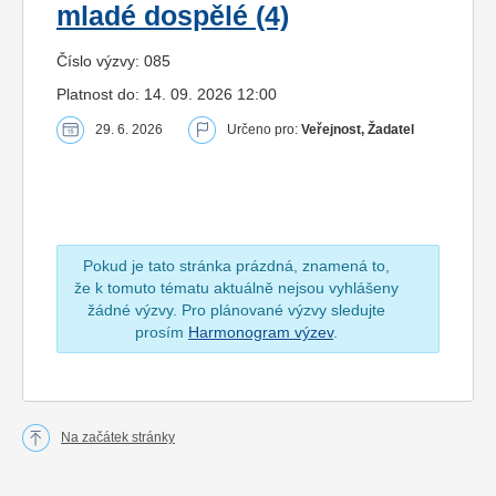
mladé dospělé (4)
Číslo výzvy: 085
Platnost do: 14. 09. 2026 12:00
29. 6. 2026
Určeno pro:
Veřejnost, Žadatel
Pokud je tato stránka prázdná, znamená to,
že k tomuto tématu aktuálně nejsou vyhlášeny
žádné výzvy. Pro plánované výzvy sledujte
prosím
Harmonogram výzev
.
Na začátek stránky