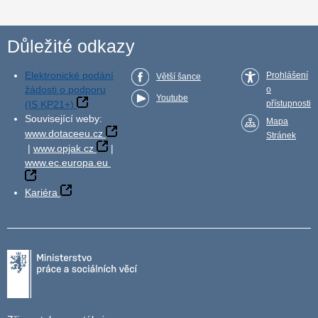
Důležité odkazy
Elektronické podání
Prohlášení
Větší šance
žádosti o podporu
o
Youtube
(IS KP21+)
přístupnosti
Související weby:
Mapa
www.dotaceeu.cz
Stránek
|
www.opjak.cz
|
www.ec.europa.eu
Kariéra