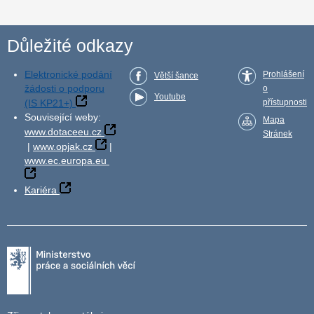
Důležité odkazy
Elektronické podání
Prohlášení
Větší šance
žádosti o podporu
o
Youtube
(IS KP21+)
přístupnosti
Související weby:
Mapa
www.dotaceeu.cz
Stránek
|
www.opjak.cz
|
www.ec.europa.eu
Kariéra