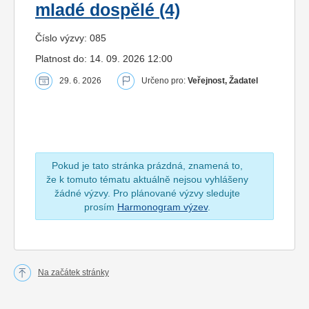
mladé dospělé (4)
Číslo výzvy: 085
Platnost do: 14. 09. 2026 12:00
29. 6. 2026
Určeno pro:
Veřejnost, Žadatel
Pokud je tato stránka prázdná, znamená to,
že k tomuto tématu aktuálně nejsou vyhlášeny
žádné výzvy. Pro plánované výzvy sledujte
prosím
Harmonogram výzev
.
Na začátek stránky