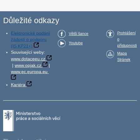
Důležité odkazy
Elektronické podání
Prohlášení
Větší šance
žádosti o podporu
o
Youtube
(IS KP21+)
přístupnosti
Související weby:
Mapa
www.dotaceeu.cz
Stránek
|
www.opjak.cz
|
www.ec.europa.eu
Kariéra