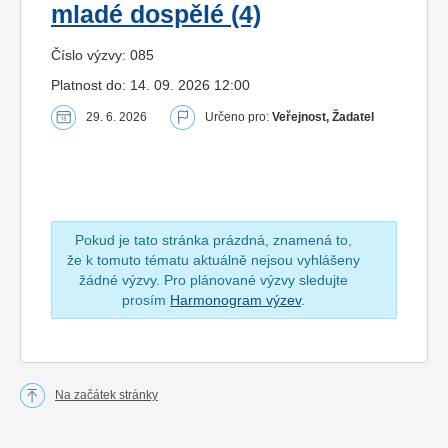
mladé dospělé (4)
Číslo výzvy: 085
Platnost do: 14. 09. 2026 12:00
29. 6. 2026
Určeno pro:
Veřejnost, Žadatel
Pokud je tato stránka prázdná, znamená to,
že k tomuto tématu aktuálně nejsou vyhlášeny
žádné výzvy. Pro plánované výzvy sledujte
prosím
Harmonogram výzev
.
Na začátek stránky