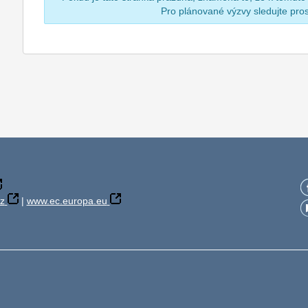
Pro plánované výzvy sledujte pr
z
|
www.ec.europa.eu