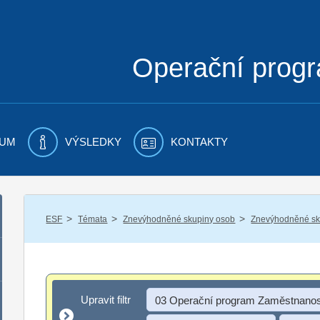
Operační prog
UM
VÝSLEDKY
KONTAKTY
/
/
/
ESF
Témata
Znevýhodněné skupiny osob
Znevýhodněné sku
Upravit filtr
Upravit filtr
03 Operační program Zaměstnanos