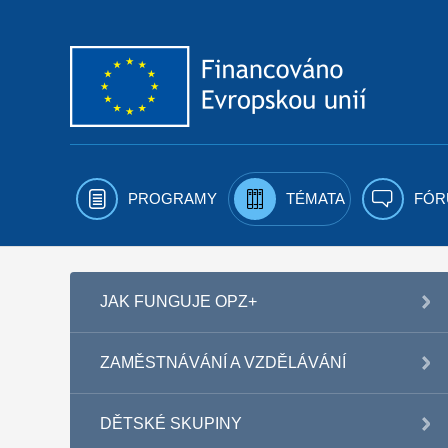
Přejít k obsahu
PROGRAMY
TÉMATA
FÓR
JAK FUNGUJE OPZ+
ZAMĚSTNÁVÁNÍ A VZDĚLÁVÁNÍ
DĚTSKÉ SKUPINY