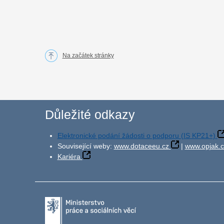
Na začátek stránky
Důležité odkazy
Elektronické podání žádosti o podporu (IS KP21+)
Související weby:
www.dotaceeu.cz
|
www.opjak.c
Kariéra