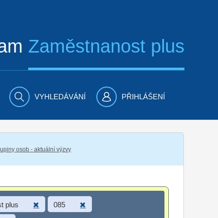
ram
Zaměstnanost plus
VYHLEDÁVÁNÍ
PŘIHLÁŠENÍ
piny osob - aktuální výzvy
t plus
085