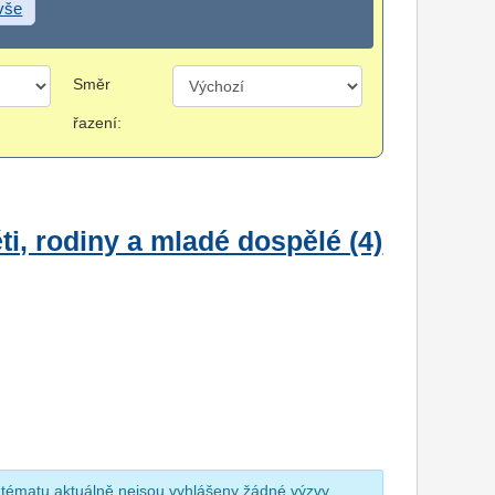
 vše
Směr
řazení:
i, rodiny a mladé dospělé (4)
 tématu aktuálně nejsou vyhlášeny žádné výzvy.