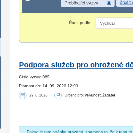
Zrušit
Probíhající výzvy
Řadit podle:
Podpora služeb pro ohrožené dět
Číslo výzvy: 085
Platnost do: 14. 09. 2026 12:00
29. 6. 2026
Určeno pro:
Veřejnost, Žadatel
Pokud je tato stránka prázdná, znamená to, že k tomuto