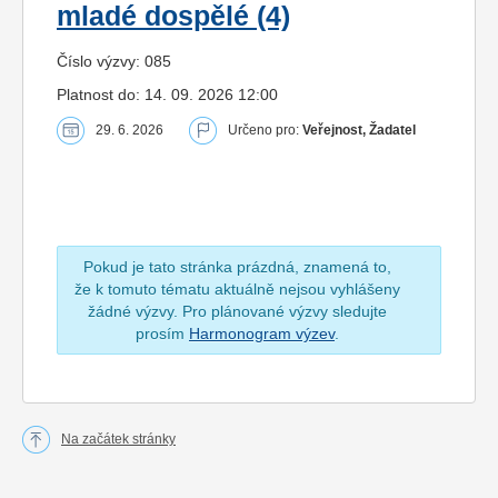
mladé dospělé (4)
Číslo výzvy: 085
Platnost do: 14. 09. 2026 12:00
29. 6. 2026
Určeno pro:
Veřejnost, Žadatel
Pokud je tato stránka prázdná, znamená to,
že k tomuto tématu aktuálně nejsou vyhlášeny
žádné výzvy. Pro plánované výzvy sledujte
prosím
Harmonogram výzev
.
Na začátek stránky