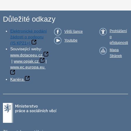
Důležité odkazy
Elektronické podání
Prohlášení
Větší šance
žádosti o podporu
o
Youtube
(IS KP21+)
přístupnosti
Související weby:
Mapa
www.dotaceeu.cz
Stránek
|
www.opjak.cz
|
www.ec.europa.eu
Kariéra