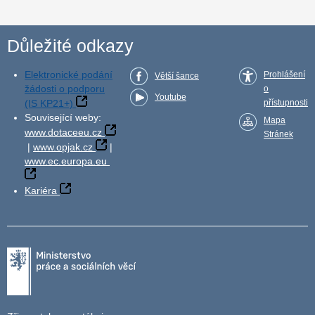
Důležité odkazy
Elektronické podání
Prohlášení
Větší šance
žádosti o podporu
o
Youtube
(IS KP21+)
přístupnosti
Související weby:
Mapa
www.dotaceeu.cz
Stránek
|
www.opjak.cz
|
www.ec.europa.eu
Kariéra