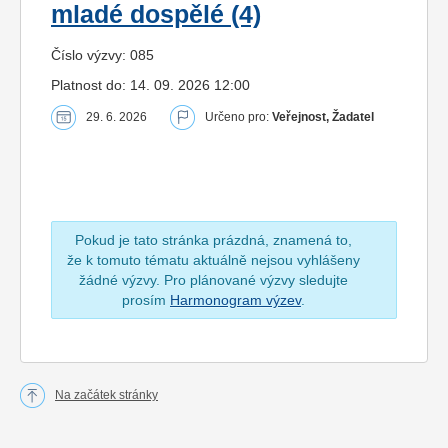
mladé dospělé (4)
Číslo výzvy: 085
Platnost do: 14. 09. 2026 12:00
29. 6. 2026
Určeno pro:
Veřejnost, Žadatel
Pokud je tato stránka prázdná, znamená to,
že k tomuto tématu aktuálně nejsou vyhlášeny
žádné výzvy. Pro plánované výzvy sledujte
prosím
Harmonogram výzev
.
Na začátek stránky