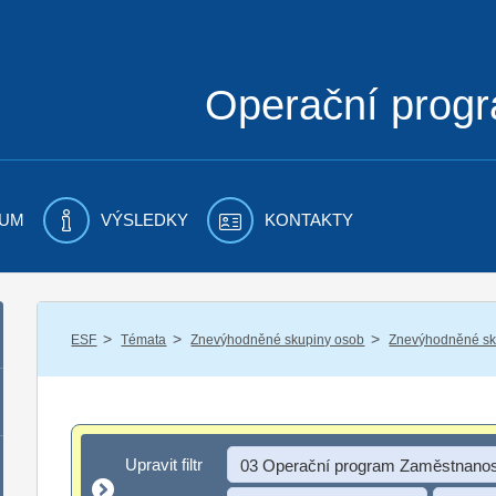
Operační prog
UM
VÝSLEDKY
KONTAKTY
/
/
/
ESF
Témata
Znevýhodněné skupiny osob
Znevýhodněné sku
Upravit filtr
Upravit filtr
03 Operační program Zaměstnanos