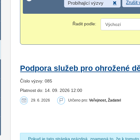
Zrušit
Probíhající výzvy
Řadit podle:
Podpora služeb pro ohrožené dět
Číslo výzvy: 085
Platnost do: 14. 09. 2026 12:00
29. 6. 2026
Určeno pro:
Veřejnost, Žadatel
Pokud je tato stránka prázdná, znamená to, že k tomuto