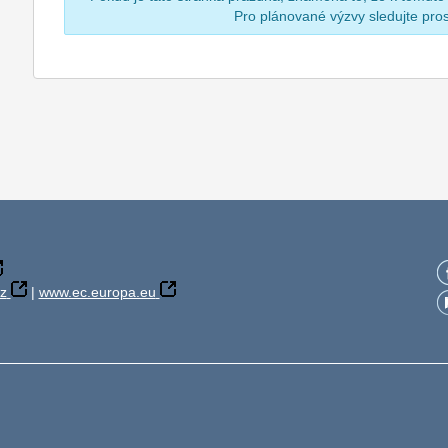
Pro plánované výzvy sledujte pr
z
|
www.ec.europa.eu