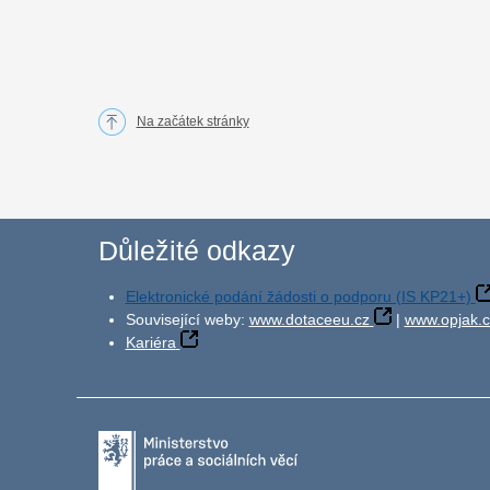
Na začátek stránky
Důležité odkazy
Elektronické podání žádosti o podporu (IS KP21+)
Související weby:
www.dotaceeu.cz
|
www.opjak.c
Kariéra