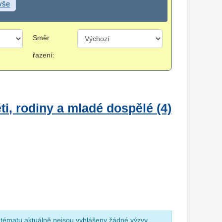
 vše
Směr
řazení:
i, rodiny a mladé dospělé (4)
 tématu aktuálně nejsou vyhlášeny žádné výzvy.