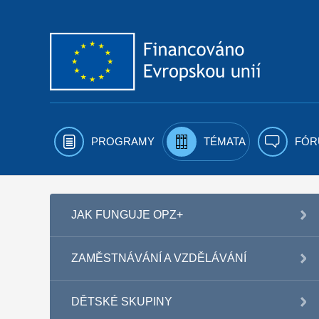
Přejít k obsahu
PROGRAMY
TÉMATA
FÓR
JAK FUNGUJE OPZ+
ZAMĚSTNÁVÁNÍ A VZDĚLÁVÁNÍ
DĚTSKÉ SKUPINY