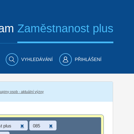
ram
Zaměstnanost plus
VYHLEDÁVÁNÍ
PŘIHLÁŠENÍ
piny osob - aktuální výzvy
t plus
085