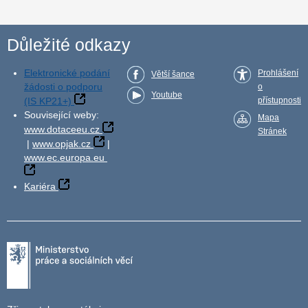
Důležité odkazy
Elektronické podání
Prohlášení
Větší šance
žádosti o podporu
o
Youtube
(IS KP21+)
přístupnosti
Související weby:
Mapa
www.dotaceeu.cz
Stránek
|
www.opjak.cz
|
www.ec.europa.eu
Kariéra