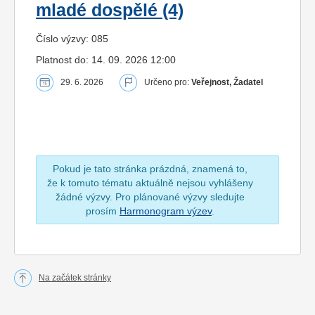
mladé dospělé (4)
Číslo výzvy: 085
Platnost do: 14. 09. 2026 12:00
29. 6. 2026
Určeno pro:
Veřejnost, Žadatel
Pokud je tato stránka prázdná, znamená to,
že k tomuto tématu aktuálně nejsou vyhlášeny
žádné výzvy. Pro plánované výzvy sledujte
prosím
Harmonogram výzev
.
Na začátek stránky