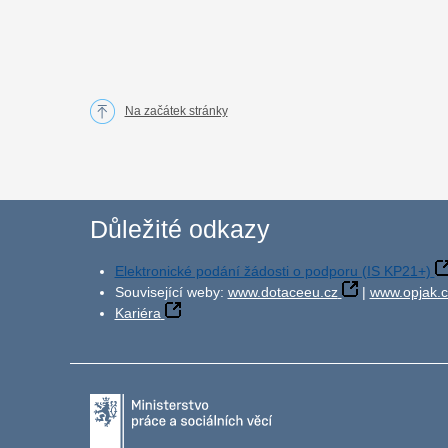
Na začátek stránky
Důležité odkazy
Elektronické podání žádosti o podporu (IS KP21+)
Související weby:
www.dotaceeu.cz
|
www.opjak.c
Kariéra