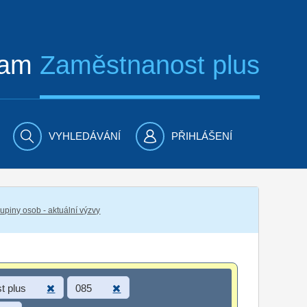
ram
Zaměstnanost plus
VYHLEDÁVÁNÍ
PŘIHLÁŠENÍ
piny osob - aktuální výzvy
t plus
085