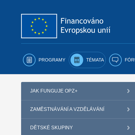
Přejít k obsahu
PROGRAMY
TÉMATA
FÓR
JAK FUNGUJE OPZ+
ZAMĚSTNÁVÁNÍ A VZDĚLÁVÁNÍ
DĚTSKÉ SKUPINY