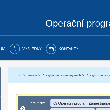
Operační prog
UM
VÝSLEDKY
KONTAKTY
/
/
/
ESF
Témata
Znevýhodněné skupiny osob
Znevýhodněné sku
Upravit filtr
Upravit filtr
03 Operační program Zaměstnanos