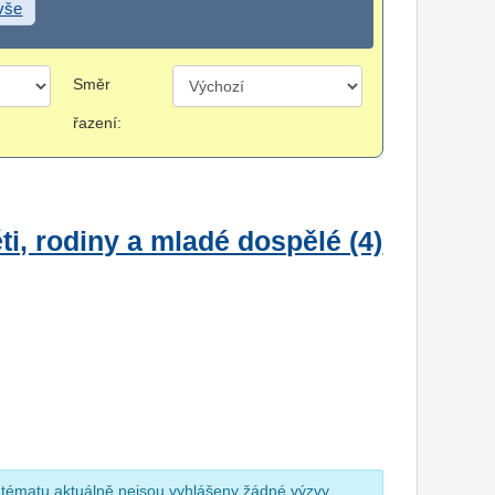
 vše
Směr
řazení:
i, rodiny a mladé dospělé (4)
 tématu aktuálně nejsou vyhlášeny žádné výzvy.