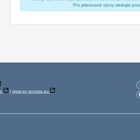
Pro plánované výzvy sledujte pr
z
|
www.ec.europa.eu