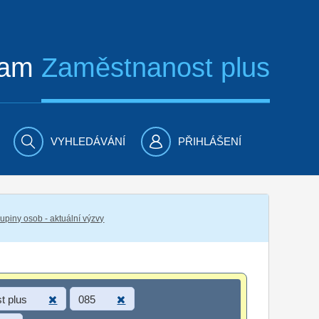
ram
Zaměstnanost plus
VYHLEDÁVÁNÍ
PŘIHLÁŠENÍ
piny osob - aktuální výzvy
t plus
085