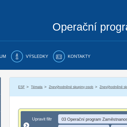
Operační prog
UM
VÝSLEDKY
KONTAKTY
/
/
/
ESF
Témata
Znevýhodněné skupiny osob
Znevýhodněné sku
Upravit filtr
Upravit filtr
03 Operační program Zaměstnanos