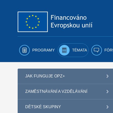
Přejít k obsahu
PROGRAMY
TÉMATA
FÓR
JAK FUNGUJE OPZ+
ZAMĚSTNÁVÁNÍ A VZDĚLÁVÁNÍ
DĚTSKÉ SKUPINY