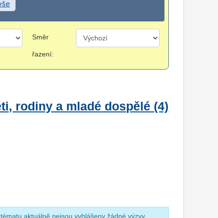
 vše
Směr
řazení:
i, rodiny a mladé dospělé (4)
 tématu aktuálně nejsou vyhlášeny žádné výzvy.