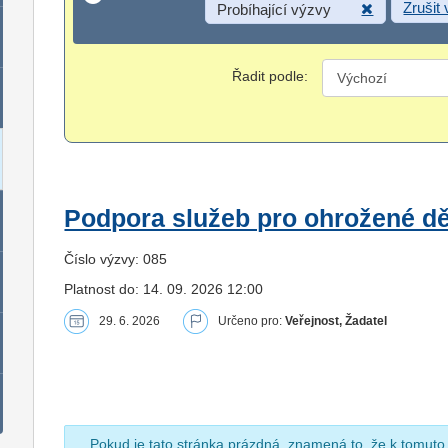
Zrušit
Probíhající výzvy
Řadit podle:
Podpora služeb pro ohrožené dět
Číslo výzvy: 085
Platnost do: 14. 09. 2026 12:00
29. 6. 2026
Určeno pro:
Veřejnost, Žadatel
Pokud je tato stránka prázdná, znamená to, že k tomuto