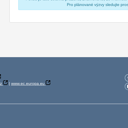
Pro plánované výzvy sledujte pr
z
|
www.ec.europa.eu