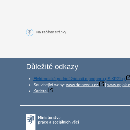
Na začátek stránky
Důležité odkazy
Elektronické podání žádosti o podporu (IS KP21+)
Související weby:
www.dotaceeu.cz
|
www.opjak.c
Kariéra