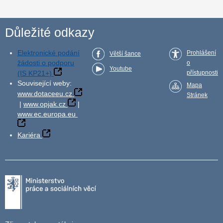
Důležité odkazy
Elektronické podání
Prohlášení
Větší šance
žádosti o podporu
o
Youtube
(IS KP21+)
přístupnosti
Související weby:
Mapa
www.dotaceeu.cz
Stránek
|
www.opjak.cz
|
www.ec.europa.eu
Kariéra