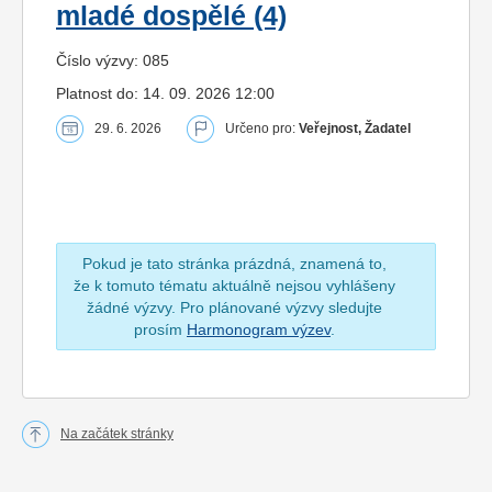
mladé dospělé (4)
Číslo výzvy: 085
Platnost do: 14. 09. 2026 12:00
29. 6. 2026
Určeno pro:
Veřejnost, Žadatel
Pokud je tato stránka prázdná, znamená to,
že k tomuto tématu aktuálně nejsou vyhlášeny
žádné výzvy. Pro plánované výzvy sledujte
prosím
Harmonogram výzev
.
Na začátek stránky