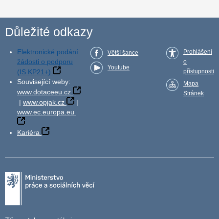
Důležité odkazy
Elektronické podání
Prohlášení
Větší šance
žádosti o podporu
o
Youtube
(IS KP21+)
přístupnosti
Související weby:
Mapa
www.dotaceeu.cz
Stránek
|
www.opjak.cz
|
www.ec.europa.eu
Kariéra