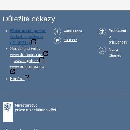
Důležité odkazy
Elektronické podání
Prohlášení
Větší šance
žádosti o podporu
o
Youtube
(IS KP21+)
přístupnosti
Související weby:
Mapa
www.dotaceeu.cz
Stránek
|
www.opjak.cz
|
www.ec.europa.eu
Kariéra