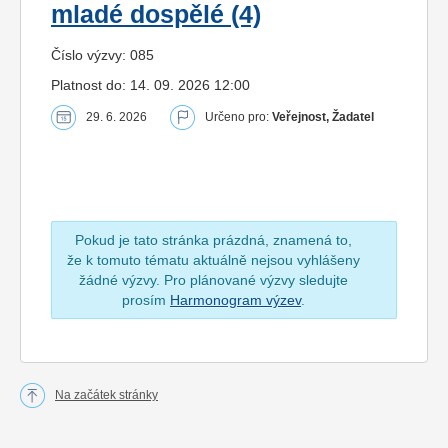
mladé dospělé (4)
Číslo výzvy: 085
Platnost do: 14. 09. 2026 12:00
29. 6. 2026
Určeno pro:
Veřejnost, Žadatel
Pokud je tato stránka prázdná, znamená to,
že k tomuto tématu aktuálně nejsou vyhlášeny
žádné výzvy. Pro plánované výzvy sledujte
prosím
Harmonogram výzev
.
Na začátek stránky