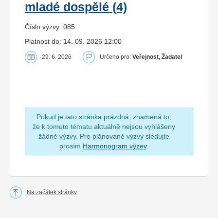
mladé dospělé (4)
Číslo výzvy: 085
Platnost do: 14. 09. 2026 12:00
29. 6. 2026
Určeno pro:
Veřejnost, Žadatel
Pokud je tato stránka prázdná, znamená to,
že k tomuto tématu aktuálně nejsou vyhlášeny
žádné výzvy. Pro plánované výzvy sledujte
prosím
Harmonogram výzev
.
Na začátek stránky