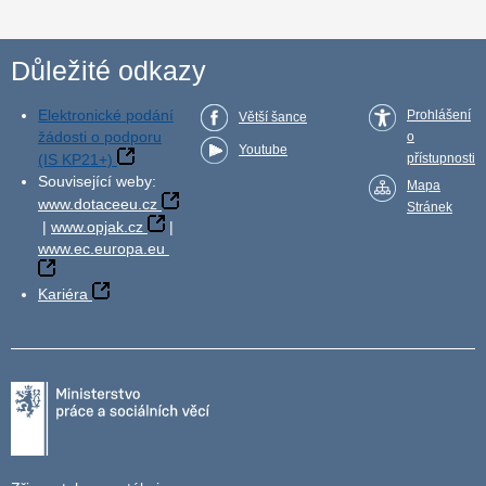
Důležité odkazy
Elektronické podání
Prohlášení
Větší šance
žádosti o podporu
o
Youtube
(IS KP21+)
přístupnosti
Související weby:
Mapa
www.dotaceeu.cz
Stránek
|
www.opjak.cz
|
www.ec.europa.eu
Kariéra