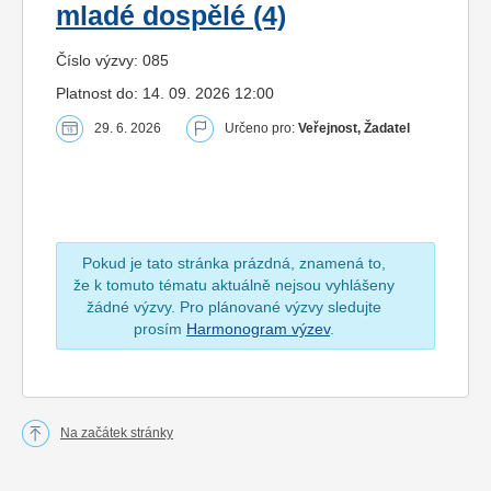
mladé dospělé (4)
Číslo výzvy: 085
Platnost do: 14. 09. 2026 12:00
29. 6. 2026
Určeno pro:
Veřejnost, Žadatel
Pokud je tato stránka prázdná, znamená to,
že k tomuto tématu aktuálně nejsou vyhlášeny
žádné výzvy. Pro plánované výzvy sledujte
prosím
Harmonogram výzev
.
Na začátek stránky