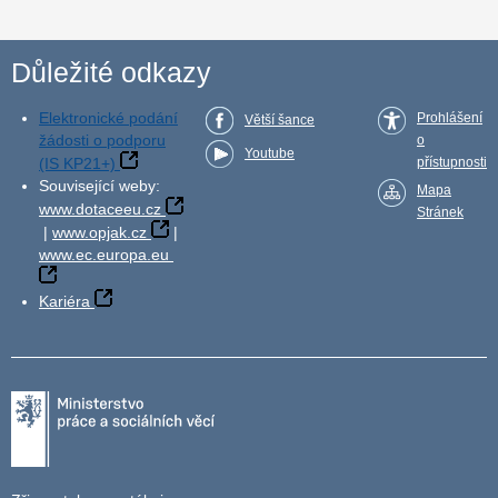
Důležité odkazy
Elektronické podání
Prohlášení
Větší šance
žádosti o podporu
o
Youtube
(IS KP21+)
přístupnosti
Související weby:
Mapa
www.dotaceeu.cz
Stránek
|
www.opjak.cz
|
www.ec.europa.eu
Kariéra