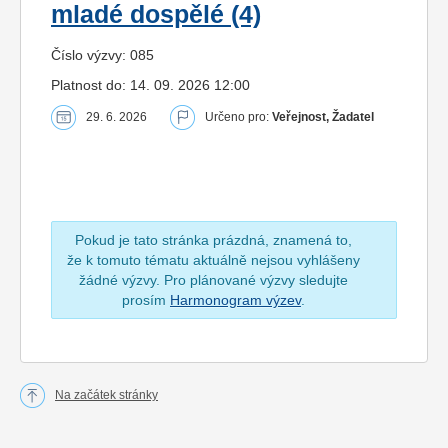
mladé dospělé (4)
Číslo výzvy: 085
Platnost do: 14. 09. 2026 12:00
29. 6. 2026
Určeno pro:
Veřejnost, Žadatel
Pokud je tato stránka prázdná, znamená to,
že k tomuto tématu aktuálně nejsou vyhlášeny
žádné výzvy. Pro plánované výzvy sledujte
prosím
Harmonogram výzev
.
Na začátek stránky