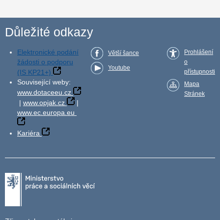
Důležité odkazy
Elektronické podání
Prohlášení
Větší šance
žádosti o podporu
o
Youtube
(IS KP21+)
přístupnosti
Související weby:
Mapa
www.dotaceeu.cz
Stránek
|
www.opjak.cz
|
www.ec.europa.eu
Kariéra