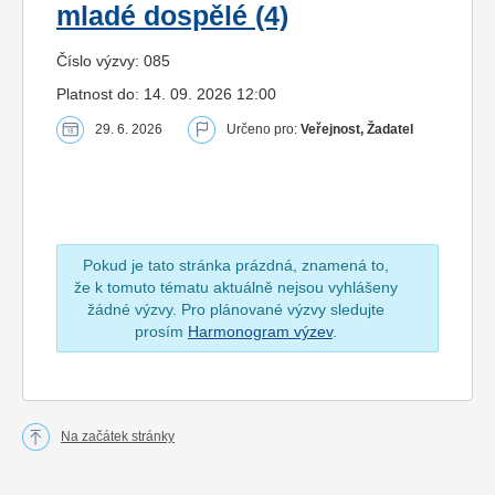
mladé dospělé (4)
Číslo výzvy: 085
Platnost do: 14. 09. 2026 12:00
29. 6. 2026
Určeno pro:
Veřejnost, Žadatel
Pokud je tato stránka prázdná, znamená to,
že k tomuto tématu aktuálně nejsou vyhlášeny
žádné výzvy. Pro plánované výzvy sledujte
prosím
Harmonogram výzev
.
Na začátek stránky