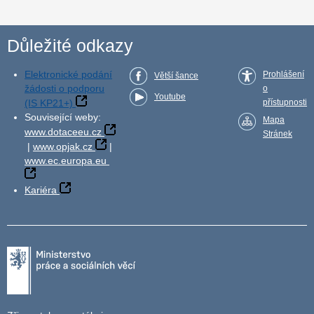
Důležité odkazy
Elektronické podání
Prohlášení
Větší šance
žádosti o podporu
o
Youtube
(IS KP21+)
přístupnosti
Související weby:
Mapa
www.dotaceeu.cz
Stránek
|
www.opjak.cz
|
www.ec.europa.eu
Kariéra