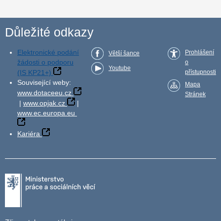
Důležité odkazy
Elektronické podání
Prohlášení
Větší šance
žádosti o podporu
o
Youtube
(IS KP21+)
přístupnosti
Související weby:
Mapa
www.dotaceeu.cz
Stránek
|
www.opjak.cz
|
www.ec.europa.eu
Kariéra