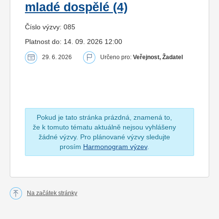
mladé dospělé (4)
Číslo výzvy: 085
Platnost do: 14. 09. 2026 12:00
29. 6. 2026
Určeno pro:
Veřejnost, Žadatel
Pokud je tato stránka prázdná, znamená to,
že k tomuto tématu aktuálně nejsou vyhlášeny
žádné výzvy. Pro plánované výzvy sledujte
prosím
Harmonogram výzev
.
Na začátek stránky